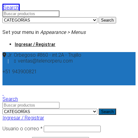
Search
Search
Set your menu in
Appearance > Menus
Ingresar / Registrar
Jr. Orbegoso #860 - int.2A - Trujillo
ventas@telenorperu.com
+51
943900821
Search
Search
Ingresar / Registrar
Usuario o correo
*