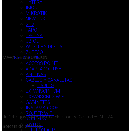
HYTERA
IMOU
MIKROTIK
NEWLINK
STV
TAPO
TP-LINK
UBIQUITI
WESTERN DIGITAL
ZKTECO
MAPA DE UBICACIÓN
NETWORKING
ACCESS POINT
ADAPTADOR USB
ANTENAS
CABLES Y CANALETAS
CABLES
EXPANSOR HDMI
EXPANSORES WIFI
GABINETES
INALAMBRICOS
ROUTER WIFI
Jr. Orbegoso #860 – CC. Electronica Central – INT. 2A
ROUTERS
SWITCH
Boletín de Ofertas
TELEFONIA IP