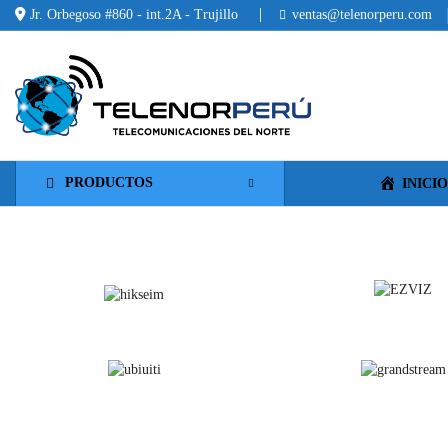
Jr. Orbegoso #860 - int.2A - Trujillo
ventas@telenorperu.com
PRODUCTOS
INICI