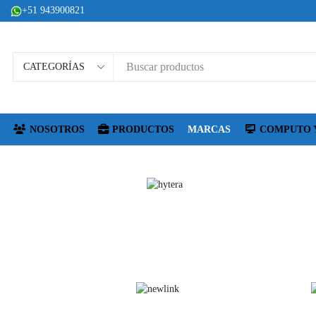
+51
943900821
O
NOSOTROS
PRODUCTOS
MARCAS
COMPUTO 