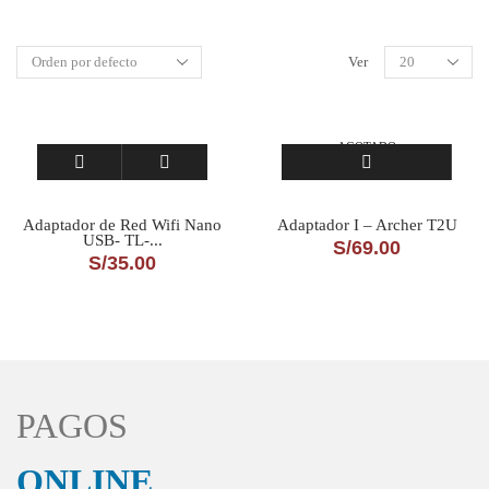
Ver
AGOTADO
Adaptador de Red Wifi Nano
Adaptador I – Archer T2U
USB- TL-...
S/
69.00
S/
35.00
PAGOS
ONLINE